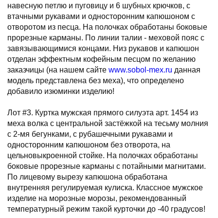
навесную петлю и пуговицу и 6 шубных крючков, с
втачными рукавами и односторонним капюшоном с
отворотом из песца. На полочках обработаны боковые
прорезные карманы. По линии талии - меховой пояс с
завязывающимися концами. Низ рукавов и капюшон
отделан эффектным кофейным песцом по желанию
заказчицы (на нашем сайте
www.sobol-mex.ru
данная
модель представлена без меха), что определено
добавило изюминки изделию!
Лот #3. Куртка мужская прямого силуэта арт. 1454 из
меха волка с центральной застёжкой на тесьму молния
с 2-мя бегунками, с рубашечными рукавами и
односторонним капюшоном без отворота, на
цельновыкроенной стойке. На полочках обработаны
боковые прорезные карманы с потайными магнитами.
По лицевому вырезу капюшона обработана
внутренняя регулируемая кулиска. Классное мужское
изделие на морозные морозы, рекомендованный
температурный режим такой курточки до -40 градусов!