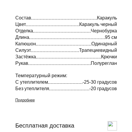
Состав
Каракуль
Цвет
Каракуль черный
Отделка
Чернобурка
Длина
95 см
Капюшон
Одинарный
Силуэт
Трапециевидный
Застёжка
Крючки
Рукав
Полуреглан
Температурный режим:
С утеплителем
-25-30 градусов
Без утеплителя
-20 градусов
Подробнее
Бесплатная доставка