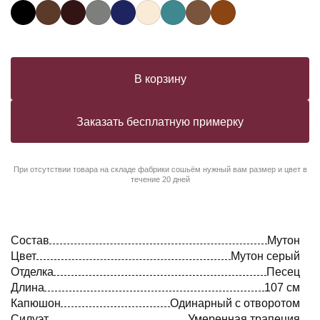
В корзину
Заказать бесплатную примерку
При отсутствии товара на складе фабрики сошьём нужный вам размер и цвет в
течение 20 дней
Состав
Мутон
Цвет
Мутон серый
Отделка
Песец
Длина
107 см
Капюшон
Одинарный с отворотом
Силуэт
Умеренная трапеция