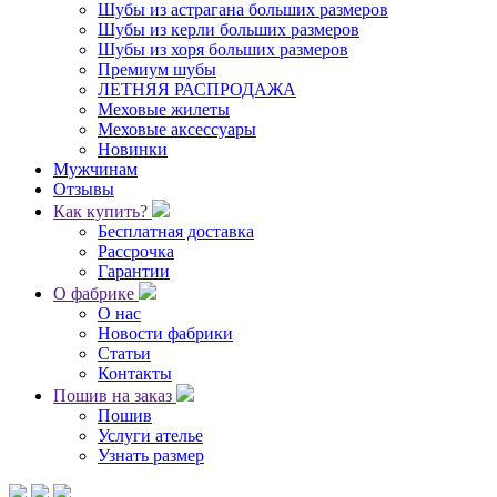
Шубы из астрагана больших размеров
Шубы из керли больших размеров
Шубы из хоря больших размеров
Премиум шубы
ЛЕТНЯЯ РАСПРОДАЖА
Меховые жилеты
Меховые аксессуары
Новинки
Мужчинам
Отзывы
Как купить?
Бесплатная доставка
Рассрочка
Гарантии
О фабрике
О нас
Новости фабрики
Статьи
Контакты
Пошив на заказ
Пошив
Услуги ателье
Узнать размер