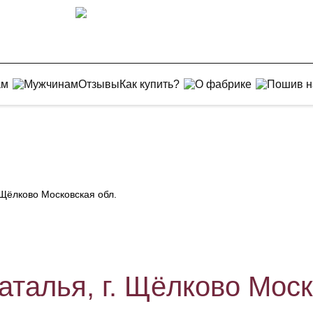
ам
Мужчинам
Отзывы
Как купить?
О фабрике
Пошив н
 Щёлково Московская обл.
талья, г. Щёлково Моск