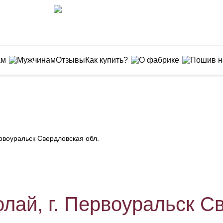
ам
Мужчинам
Отзывы
Как купить?
О фабрике
Пошив н
ервоуральск Свердловская обл.
лай, г. Первоуральск С